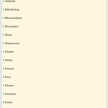
Ambacht
Babykleding
Bloemschikken
Bouwplaten
Breien
Breipatronen
Filatelie
Hobby
Kaarsen
Kerst
Klussen
Knutselen
Kralen