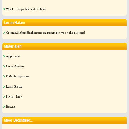
Wool Cottage Breiweb - Dalen
Leren Haken
Creanie.&nbsp;Haakcursus en trainingen voor alle niveaus!
Materialen
Applicatie
Coats Anchor
DMC haakgarens
Lana Grossa
Prym - Inox
Rowan
Meer Beginthier...