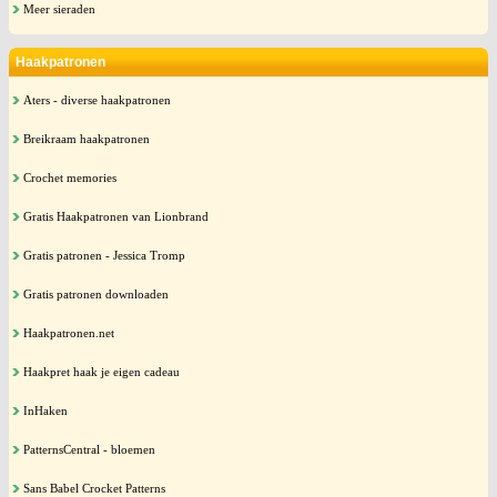
Meer sieraden
Haakpatronen
Aters - diverse haakpatronen
Breikraam haakpatronen
Crochet memories
Gratis Haakpatronen van Lionbrand
Gratis patronen - Jessica Tromp
Gratis patronen downloaden
Haakpatronen.net
Haakpret haak je eigen cadeau
InHaken
PatternsCentral - bloemen
Sans Babel Crocket Patterns